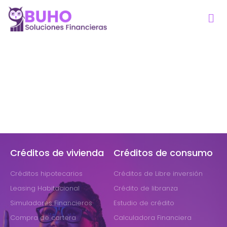
Créditos de vivienda
Créditos de consumo
Créditos hipotecarios
Créditos de Libre inversión
Leasing Habitacional
Crédito de libranza
Simuladores Financieros
Estudio de crédito
Compra de cartera
Calculadora Financiera