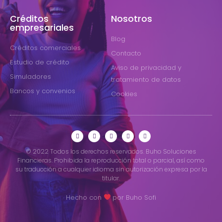
Créditos
Nosotros
empresariales
Blog
Créditos comerciales
Contacto
Estudio de crédito
Aviso de privacidad y
Simuladores
tratamiento de datos
Bancos y convenios
Cookies
© 2022 Todos los derechos reservados. Buho Soluciones
Financieras. Prohibida la reproducción total o parcial, así como
su traducción a cualquier idioma sin autorización expresa por la
titular.
Hecho con
por Buho Sofi