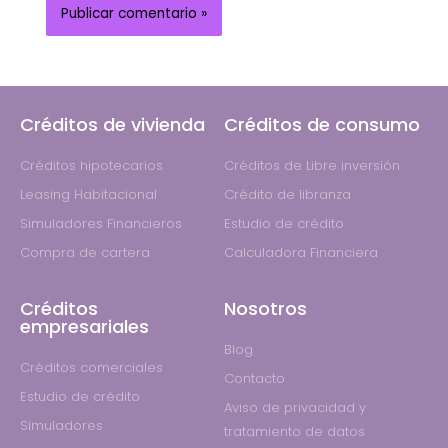
Créditos de vivienda
Créditos de consumo
Créditos hipotecarios
Créditos de Libre inversión
Leasing Habitacional
Crédito de libranza
Simuladores Financieros
Estudio de crédito
Compra de cartera
Calculadora Financiera
Créditos
Nosotros
empresariales
Blog
Créditos comerciales
Contacto
Estudio de crédito
Aviso de privacidad y
Simuladores
tratamiento de datos